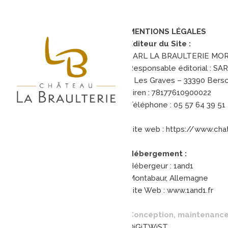
Panneau de gestion des cookies
MENTIONS LÉGALES
Éditeur du Site :
SARL LA BRAULTERIE MO
Responsable éditorial : 
1 Les Graves – 33390 Bers
Siren : 78177610900022
Téléphone : 05 57 64 39 51
Site web : https://www.cha
Hébergement :
Hébergeur : 1and1
Montabaur, Allemagne
Site Web : www.1and1.fr
Conception, maintenance
DiGiTWiST