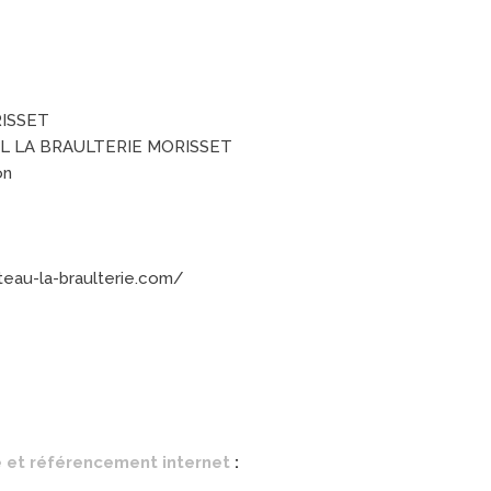
RISSET
SARL LA BRAULTERIE MORISSET
on
teau-la-braulterie.com/
 et référencement internet
: