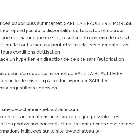
essources disponibles sur Internet. SARL LA BRAULTERIE MORISSE
 ne répond pas de la disponibilité de tels sites et sources
e quelque nature que ce soit, résultant du contenu de ces site
t, ou de tout usage qui peut être fait de ces éléments. Les
eurs conditions d’utilisation.
ace un hyperlien en direction de ce site sans l’autorisation
en direction d’un des sites internet de SARL LA BRAULTERIE
sa demande de mise en place d’un hyperlien. SARL LA
à en justifier sa décision.
e site www.chateau-la-braulterie.com.
.com des informations aussi précises que possible. Les
 et les photos non contractuelles. Ils sont donnés sous réserv
formations indiquées sur le site www.chateau-la-