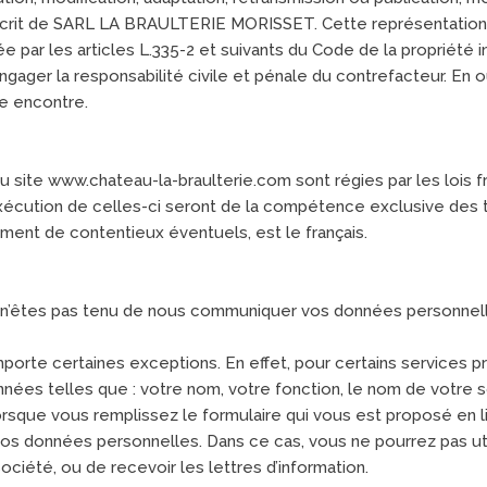
r écrit de SARL LA BRAULTERIE MORISSET. Cette représentation
 par les articles L.335-2 et suivants du Code de la propriété i
ager la responsabilité civile et pénale du contrefacteur. En o
re encontre.
 site www.chateau-la-braulterie.com sont régies par les lois fr
’exécution de celles-ci seront de la compétence exclusive des 
ment de contentieux éventuels, est le français.
n’êtes pas tenu de nous communiquer vos données personnelle
porte certaines exceptions. En effet, pour certains services 
ées telles que : votre nom, votre fonction, le nom de votre 
orsque vous remplissez le formulaire qui vous est proposé en li
os données personnelles. Dans ce cas, vous ne pourrez pas util
ciété, ou de recevoir les lettres d’information.