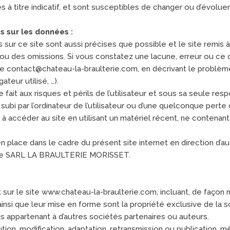
 à titre indicatif, et sont susceptibles de changer ou d’évoluer
s sur les données :
sur ce site sont aussi précises que possible et le site remis à
ou des omissions. Si vous constatez une lacune, erreur ou ce q
esse contact@chateau-la-braulterie.com, en décrivant le problè
ateur utilisé, …).
fait aux risques et périls de l’utilisateur et sous sa seule re
bi par l’ordinateur de l’utilisateur ou d’une quelconque pert
ge à accéder au site en utilisant un matériel récent, ne contena
n place dans le cadre du présent site internet en direction d’a
é de SARL LA BRAULTERIE MORISSET.
sur le site www.chateau-la-braulterie.com, incluant, de façon no
s ainsi que leur mise en forme sont la propriété exclusive de
 appartenant à d’autres sociétés partenaires ou auteurs.
ution, modification, adaptation, retransmission ou publication, 