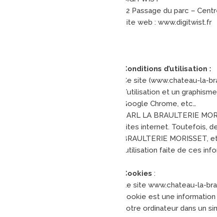
22 Passage du parc – Centr
Site web : www.digitwist.fr
Conditions d’utilisation :
Ce site (www.chateau-la-br
d’utilisation et un graphis
Google Chrome, etc…
SARL LA BRAULTERIE MORISS
sites internet. Toutefois, 
BRAULTERIE MORISSET, et si
l’utilisation faite de ces i
Cookies
:
Le site www.chateau-la-bra
cookie est une information 
votre ordinateur dans un si