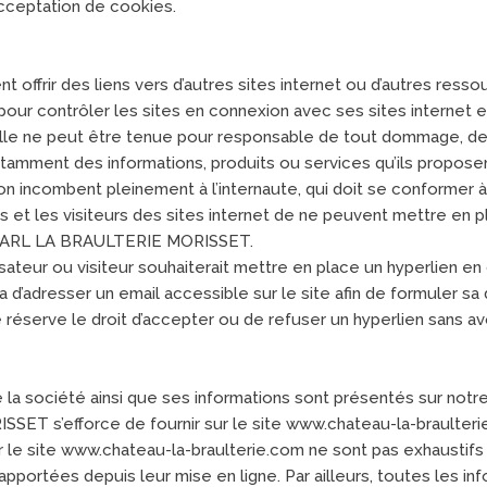
acceptation de cookies.
nt offrir des liens vers d’autres sites internet ou d’autres r
ur contrôler les sites en connexion avec ses sites internet et
. Elle ne peut être tenue pour responsable de tout dommage, d
tamment des informations, produits ou services qu’ils proposen
tion incombent pleinement à l’internaute, qui doit se conformer à l
s et les visiteurs des sites internet de ne peuvent mettre en pl
 SARL LA BRAULTERIE MORISSET.
isateur ou visiteur souhaiterait mettre en place un hyperlien 
ra d’adresser un email accessible sur le site afin de formuler 
rve le droit d’accepter ou de refuser un hyperlien sans avoir 
 la société ainsi que ses informations sont présentés sur notr
T s’efforce de fournir sur le site www.chateau-la-braulterie
r le site www.chateau-la-braulterie.com ne sont pas exhaustifs
apportées depuis leur mise en ligne. Par ailleurs, toutes les in