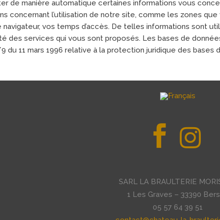
er de manière automatique certaines informations vous concerna
ns concernant l’utilisation de notre site, comme les zones que
e navigateur, vos temps d’accès. De telles informations sont uti
ité des services qui vous sont proposés. Les bases de données s
/9 du 11 mars 1996 relative à la protection juridique des bases
SARL LA BRAULTERIE MORI
1 Les Graves – 33390 Ber
05 57 64 39 51