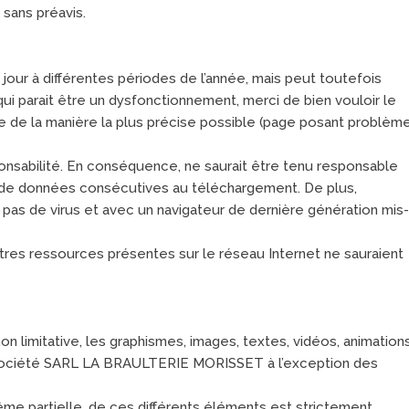
 sans préavis.
 jour à différentes périodes de l’année, mais peut toutefois
ui parait être un dysfonctionnement, merci de bien vouloir le
me de la manière la plus précise possible (page posant problème
sponsabilité. En conséquence, ne saurait être tenu responsable
e de données consécutives au téléchargement. De plus,
nt pas de virus et avec un navigateur de dernière génération mis-
utres ressources présentes sur le réseau Internet ne sauraient
n limitative, les graphismes, images, textes, vidéos, animations
 la société SARL LA BRAULTERIE MORISSET à l’exception des
même partielle, de ces différents éléments est strictement