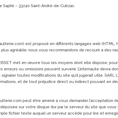
e Saphir – 33240 Saint-André-de-Cubzac
aulterie.com) est proposé en différents langages web (HTML, H
me plus agréable, nous vous recommandons de recourir à des na
ET met en œuvre tous les moyens dont elle dispose, pour assu
des erreurs ou omissions peuvent survenir. L’internaute devra d
gnaler toutes modifications du site qu’il jugerait utile. SA
nformations, et de tout préjudice direct ou indirect pouvant en dé
ulterie.com peut être amené à vous demander l’acceptation des
déposée sur votre disque dur par le serveur du site que vous v
mple fichier texte auquel un serveur accède pour lire et enregi