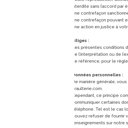
interdite sans l’accord pa
une contrefaçon sanctionnée
une contrefaçon pouvant eng
une action en justice à vot
Litiges :
Les présentes conditions du
de l’interprétation ou de l
de référence, pour le règle
Données personnelles :
De manière générale, vous 
braulterie.com.
Cependant, ce principe com
communiquer certaines donn
téléphone. Tel est le cas l
pouvez refuser de fournir v
renseignements sur notre so