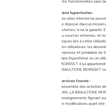
être fonctionnelles sans l’
Liens hypertextes :
Les sites internet ne peuve
ne dispose d’aucun moyen po
externes, ni ne la garantit
ou sources externes, et no
risques liés à cette utilisa
Les utilisateurs, les abonné
expresse et préalable de
Dans l’hypothèse où un util
MORISSET, il lui appartiend
BRAULTERIE MORISSET se rése
Services fournis :
L’ensemble des activités de
SARL LA BRAULTERIE MORISSE
renseignements figurant su
de modifications ayant été 