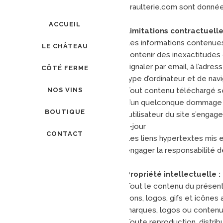
braulterie.com
sont données
ACCUEIL
Limitations contractuelle
Les informations contenues 
LE CHÂTEAU
contenir des inexactitudes 
signaler par email, à l’adr
CÔTÉ FERME
type d’ordinateur et de navig
NOS VINS
Tout contenu téléchargé se 
d’un quelconque dommage su
BOUTIQUE
l’utilisateur du site s’enga
à-jour
CONTACT
Les liens hypertextes mis e
engager la responsabilit
Propriété intellectuelle :
Tout le contenu du présent 
sons, logos, gifs et icône
marques, logos ou contenus
Toute reproduction, distrib