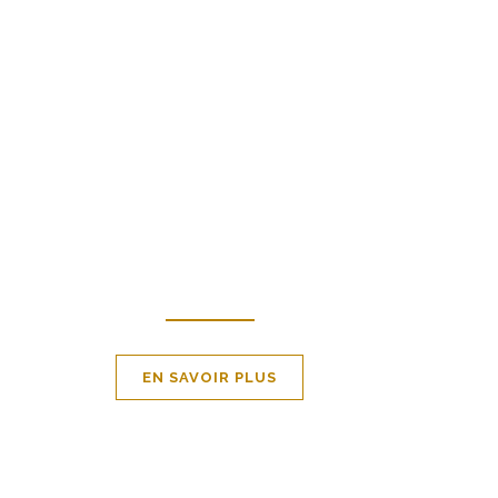
PLAISIR DE RESPECTER L
ATURE ET LES HOMMES
EN SAVOIR PLUS