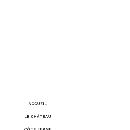
Les vins du Château La B
moments
entre amis, en fa
Nos vins sont dédiés aux é
ACCUEIL
LE CHÂTEAU
CÔTÉ FERME