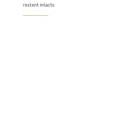
restent intacts.
CHATEAU
LA BRAULTERIE DE PEYRAUD
•
AOC BLAYE CÔTES DE BORDEAUX
–
ROUGE
DESCRIPTION