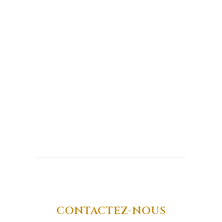
CHATEAU
LA BRAULTERIE
•
AOC BORDEAUX ROSÉ
DESCRIPTION
CONTACTEZ-NOUS